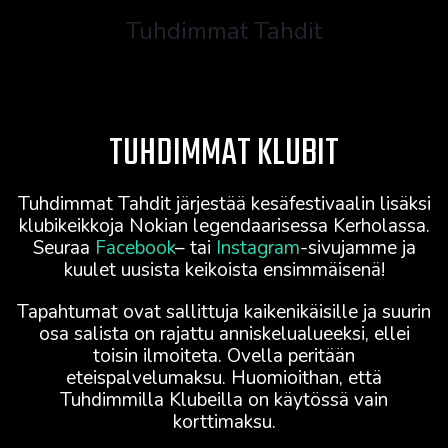
Tuhdimmat Tahdit
MENU
TUHDIMMAT KLUBIT
Tuhdimmat Tahdit järjestää kesäfestivaalin lisäksi
klubikeikkoja Nokian legendaarisessa Kerholassa.
Seuraa
Facebook
– tai
Instagram
-sivujamme ja
kuulet uusista keikoista ensimmäisenä!
Tapahtumat ovat sallittuja kaikenikäisille ja suurin
osa salista on rajattu anniskelualueeksi, ellei
toisin ilmoiteta. Ovella peritään
eteispalvelumaksu. Huomioithan, että
Tuhdimmilla Klubeilla on käytössä vain
korttimaksu.